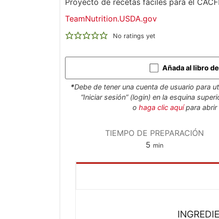
Proyecto de recetas fáciles para el CACF
TeamNutrition.USDA.gov
No ratings yet
Añada al libro d
*
Debe de tener una cuenta de usuario para uti
“Iniciar sesión” (login) en la esquina supe
o
haga clic aquí
para abrir
TIEMPO DE PREPARACIÓN
minutos
5
min
INGREDI