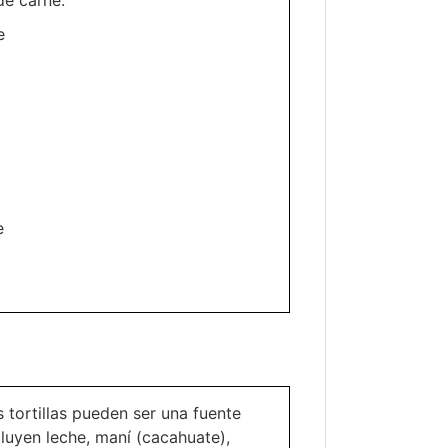
de carne:
e
e
s tortillas pueden ser una fuente
luyen leche, maní (cacahuate),