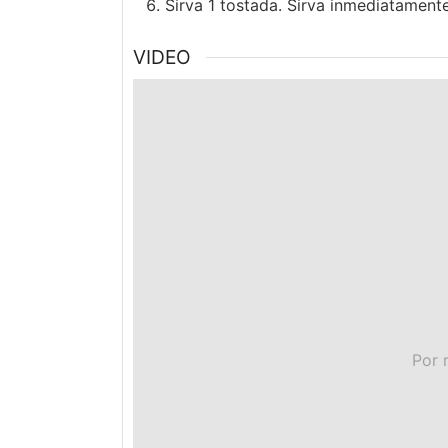
Sirva 1 tostada. Sirva inmediatament
VIDEO
Por 