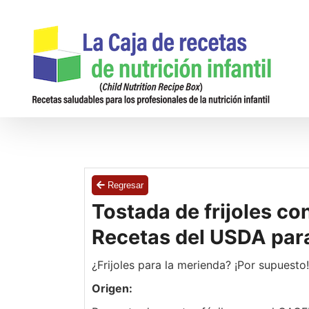
Saltar
al
contenido
Regresar
Tostada de frijoles co
Recetas del USDA para
¿Frijoles para la merienda? ¡Por supuesto! 
Origen: