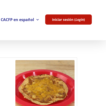
l CACFP en español
iniciar sesión (
Login
)