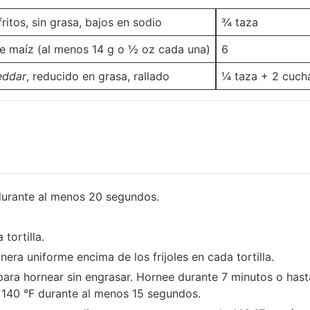
efritos, sin grasa, bajos en sodio
¾
taza
 de maíz (al menos 14 g o ½ oz cada una)
6
-
eddar
, reducido en grasa, rallado
¼ taza
+ 2 cuch
durante al menos 20 segundos.
tortilla.
ra uniforme encima de los frijoles en cada tortilla.
para hornear sin engrasar. Hornee durante 7 minutos o hasta 
140 °F durante al menos 15 segundos.