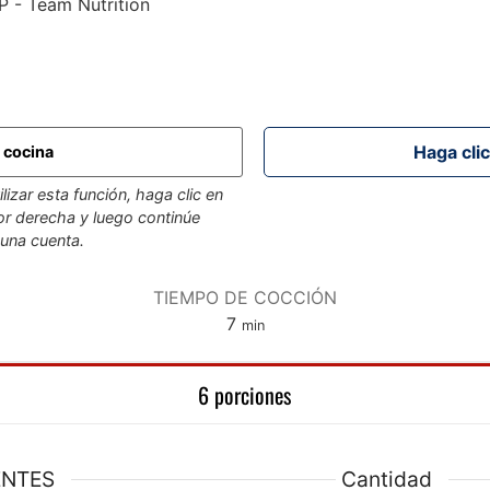
P - Team Nutrition
e cocina
lizar esta función, haga clic en
rior derecha y luego continúe
 una cuenta.
TIEMPO DE COCCIÓN
minutos
7
min
6 porciones
ENTES
Cantidad