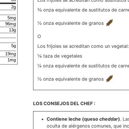
Los frijoles se acreditan como sustitutos 
2g
¾ onza equivalente de sustitutos de carn
5mg
½ onza equivalente de granos
96mg
13g
O
5g
Los frijoles se acreditan como un vegetal:
19mg
⅛ taza de vegetales
1mg
¼ onza equivalente de sustitutos de carn
½ onza equivalente de granos
LOS CONSEJOS DEL CHEF :
Contiene leche (queso
cheddar
)
. La
oculta de alérgenos comunes, que inc