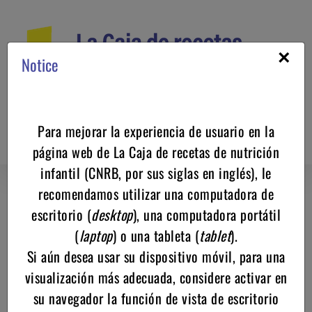
Saltar
al
contenido
×
Notice
Para mejorar la experiencia de usuario en la
página web de La Caja de recetas de nutrición
infantil (CNRB, por sus siglas en inglés), le
recomendamos utilizar una computadora de
*
Nombre de usuario o correo electrónico
escritorio (
desktop
), una computadora portátil
Introduce tu nombre de usuario o correo electrónico
(
laptop
) o una tableta (
tablet
).
Si aún desea usar su dispositivo móvil, para una
visualización más adecuada, considere activar en
*
Contraseña
su navegador la función de vista de escritorio