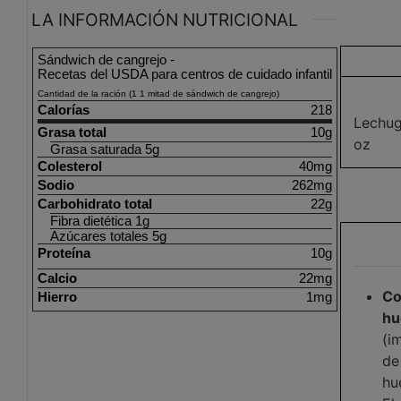
LA INFORMACIÓN NUTRICIONAL
Sándwich de cangrejo -
Recetas del USDA para centros de cuidado infantil
Cantidad de la ración (1 1 mitad de sándwich de cangrejo)
Calorías
218
Lechug
Grasa total
10g
oz
Grasa saturada 5g
Colesterol
40mg
Sodio
262mg
Carbohidrato total
22g
Fibra dietética 1g
Azúcares totales 5g
Proteína
10g
Calcio
22mg
Co
Hierro
1mg
hu
(i
de
hu