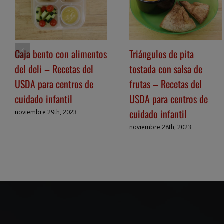
Caja bento con alimentos
Triángulos de pita
del deli – Recetas del
tostada con salsa de
USDA para centros de
frutas – Recetas del
cuidado infantil
USDA para centros de
cuidado infantil
noviembre 29th, 2023
noviembre 28th, 2023