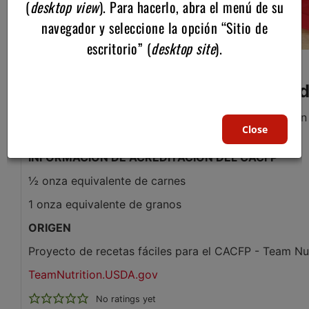
(
desktop view
). Para hacerlo, abra el menú de su
navegador y seleccione la opción “Sitio de
escritorio” (
desktop site
).
Sándwich de cangrejo -
Recetas del USDA para centros de
¿Busca una manera económica de incluir mariscos e
Close
imitación de carne de cangrejo.
INFORMACIÓN DE ACREDITACIÓN DEL CACFP
½ onza equivalente de carnes
1 onza equivalente de granos
ORIGEN
Proyecto de recetas fáciles para el CACFP - Team Nut
TeamNutrition.USDA.gov
No ratings yet