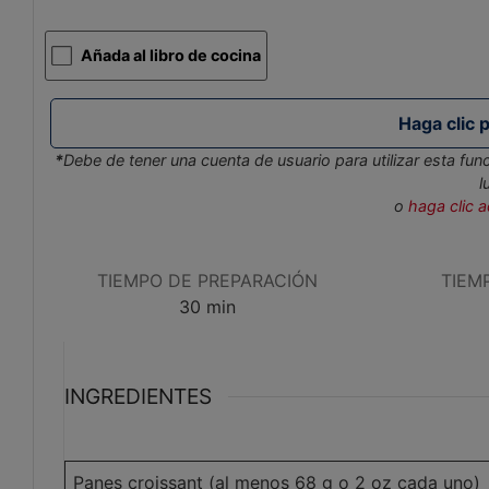
Añada al libro de cocina
*
Debe de tener una cuenta de usuario para utilizar esta funci
l
o
haga clic 
TIEMPO DE PREPARACIÓN
TIEM
minutos
30
min
INGREDIENTES
Peso
Panes croissant (al menos 68 g o 2 oz cada uno)