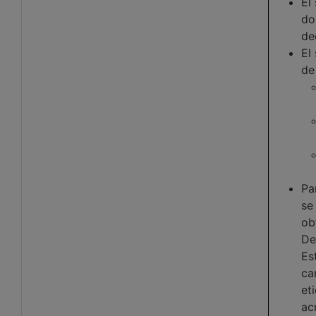
El
do
de
El
de
Pa
se
ob
De
Es
ca
et
ac