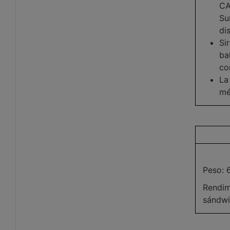
CA
Su
di
Si
ba
co
La
mé
Peso: 
Rendim
sándw