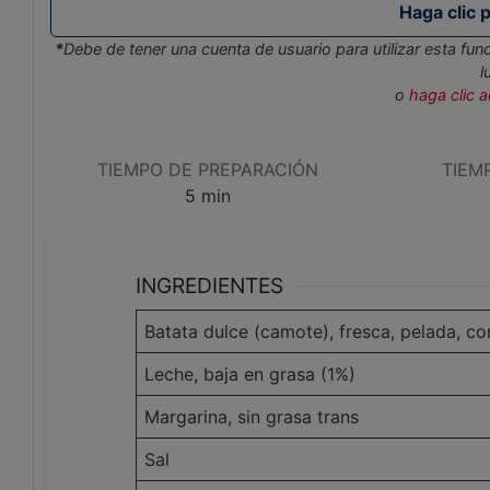
*
Debe de tener una cuenta de usuario para utilizar esta funci
l
o
haga clic 
TIEMPO DE PREPARACIÓN
TIEM
minutos
5
min
INGREDIENTES
Batata dulce (camote), fresca, pelada, c
Leche, baja en grasa (1%)
Margarina, sin grasa trans
Sal