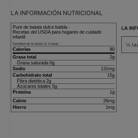
LA INFORMACIÓN NUTRICIONAL
Puré de batata dulce batida -
LA IN
Recetas del USDA para hogares de cuidado
infantil
¼ ta
Cantidad de la ración (1 ¼ taza)
Calorías
80
Grasa total
2g
Grasa saturada 0g
Sodio
131mg
Carbohidrato total
15g
Fibra dietética 2g
Azúcares totales 5g
Proteína
1g
Calcio
26mg
Hierro
1mg