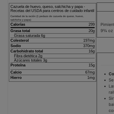
Cazuela de huevo, queso, salchicha y papa -
Recetas del USDA para centros de cuidado infantil
Cantidad de la ración (1 pedazo de cazuela de queso, huevo,
salchicha y papa)
Pimient
Calorías
299
9¾ oz
Grasa total
20g
Grasa saturada 6g
Colesterol
197mg
Sodio
370mg
Carbohidrato total
16g
Fibra dietética 2g
Azúcares totales 3g
Proteína
15g
Calcio
67mg
Co
Hierro
1mg
Se
La
ra
Si
ba
co