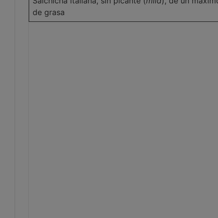
Salchicha italiana, sin picante (
mild
), de un máxi
de grasa