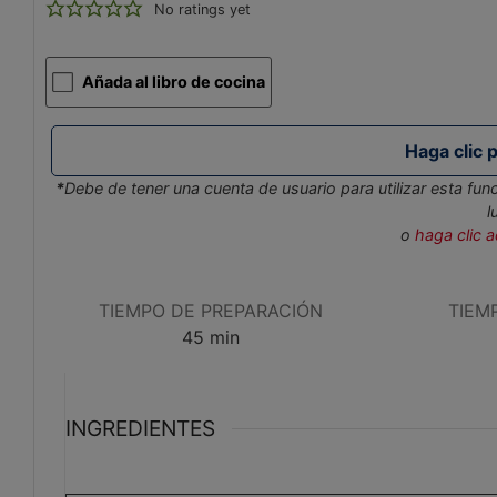
No ratings yet
Añada al libro de cocina
*
Debe de tener una cuenta de usuario para utilizar esta funci
l
o
haga clic 
TIEMPO DE PREPARACIÓN
TIEM
minutos
45
min
INGREDIENTES
Peso