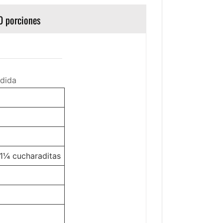
0 porciones
dida
1¼ cucharaditas