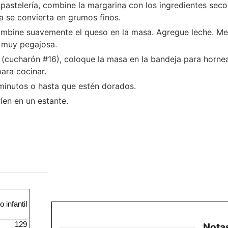
pastelería, combine la margarina con los ingredientes sec
a se convierta en grumos finos.
ombine suavemente el queso en la masa. Agregue leche. Mez
 muy pegajosa.
cucharón #16), coloque la masa en la bandeja para hornear
para cocinar.
minutos o hasta que estén dorados.
íen en un estante.
infantil
129
Nota