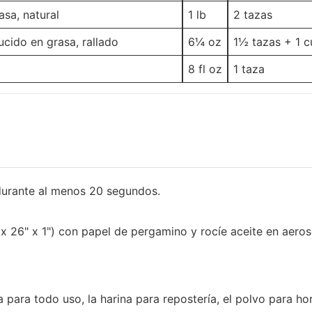
asa, natural
1
lb
2
tazas
ucido en grasa, rallado
6¼
oz
1½ tazas
+ 1 
8
fl oz
1
taza
durante al menos 20 segundos.
x 26" x 1") con papel de pergamino y rocíe aceite en aeros
 para todo uso, la harina para repostería, el polvo para hor