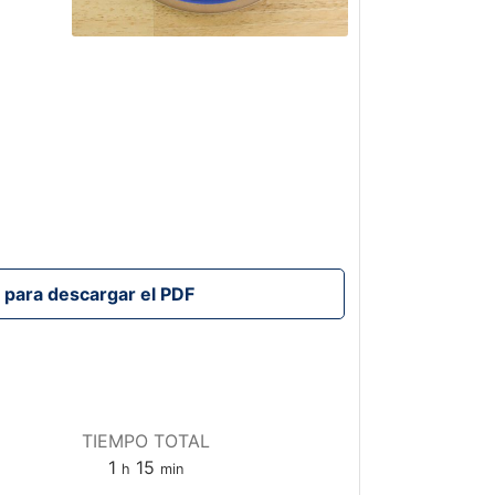
TIEMPO TOTAL
hora
minutos
1
15
h
min