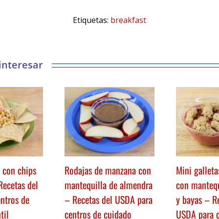
Etiquetas:
breakfast
 con chips
Rodajas de manzana con
Mini gallet
 Recetas del
mantequilla de almendra
con mantequ
ntros de
– Recetas del USDA para
y bayas – R
til
centros de cuidado
USDA para c