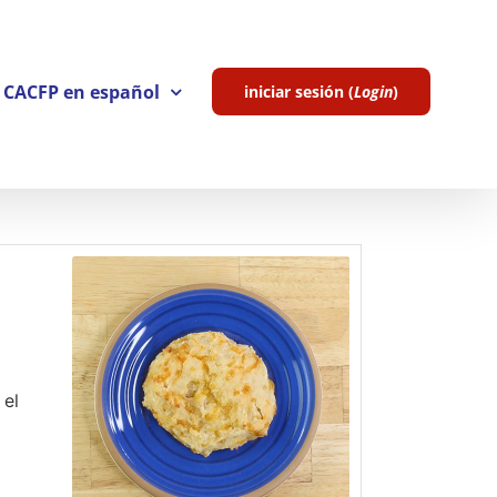
l CACFP en español
iniciar sesión (
Login
)
 el