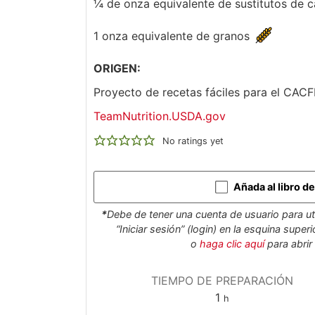
¼ de onza equivalente de sustitutos de c
1 onza equivalente de granos
ORIGEN:
Proyecto de recetas fáciles para el CACF
TeamNutrition.USDA.gov
No ratings yet
Añada al libro d
*
Debe de tener una cuenta de usuario para uti
“Iniciar sesión” (login) en la esquina supe
o
haga clic aquí
para abrir
TIEMPO DE PREPARACIÓN
hora
1
h