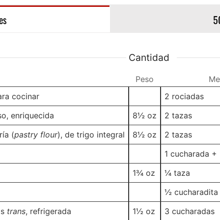
es
5
Cantidad
Peso
Peso
Me
ara cocinar
-
-
2
rociadas
so, enriquecida
8½
oz
2
tazas
ía (
pastry flour
), de trigo integral
8½
oz
2
tazas
-
-
1 cucharada
+ 
1¾
oz
¼
taza
-
-
½
cucharadita
as
trans
, refrigerada
1½
oz
3
cucharadas