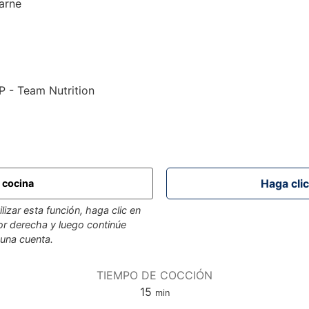
arne
P - Team Nutrition
e cocina
lizar esta función, haga clic en
rior derecha y luego continúe
 una cuenta.
TIEMPO DE COCCIÓN
minutos
15
min