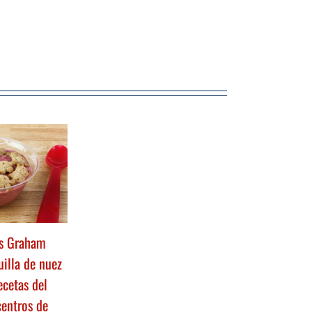
as Graham
illa de nuez
ecetas del
entros de