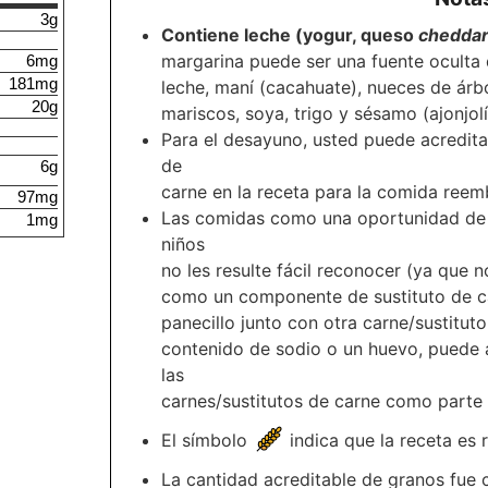
3g
Contiene leche (yogur, queso
chedda
margarina puede ser una fuente oculta
6mg
181mg
leche, maní (cacahuate), nueces de árb
20g
mariscos, soya, trigo y sésamo (ajonjolí
Para el desayuno, usted puede acreditar
de
6g
carne en la receta para la comida reem
97mg
Las comidas como una oportunidad de a
1mg
niños
no les resulte fácil reconocer (ya que n
como un componente de sustituto de c
panecillo junto con otra carne/sustitu
contenido de sodio o un huevo, puede 
las
carnes/sustitutos de carne como parte
El símbolo
indica que la receta es r
La cantidad acreditable de granos fue