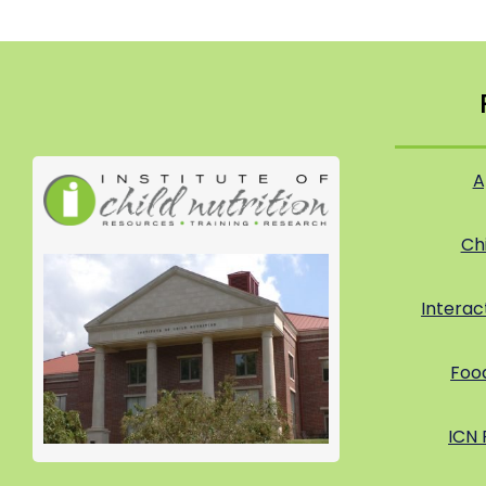
A
Ch
Interac
Foo
ICN 