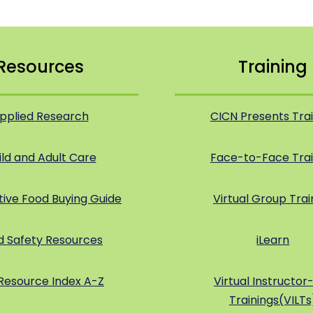
Resources
Training
pplied Research
CICN Presents Tra
ild and Adult Care
Face-to-Face Trai
tive Food Buying Guide
Virtual Group Trai
d Safety Resources
iLearn
Resource Index A-Z
Virtual Instructor
Trainings(VILTs