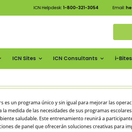
ICN Helpdesk:
1-800-321-3054
Email:
he
ICN Sites
ICN Consultants
i-Bite
s es un programa único y sin igual para mejorar las operac
 a la medida de las necesidades de sus programas escolares d
ambiente saludable. Este entrenamiento reunirá a particip
ntaciones de panel que ofrecerán soluciones creativas para i